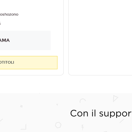
Goshozono
5
AMA
OTITOLI