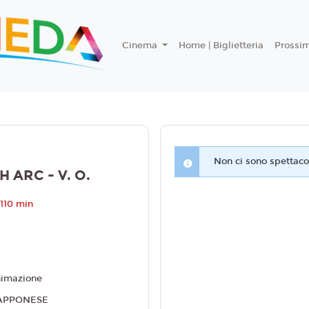
Cinema
Home | Biglietteria
Prossi
Non ci sono spettacol
ARC - V. O.
110 min
imazione
APPONESE